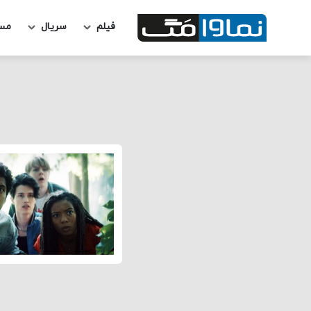
فیلم
سریال
مس