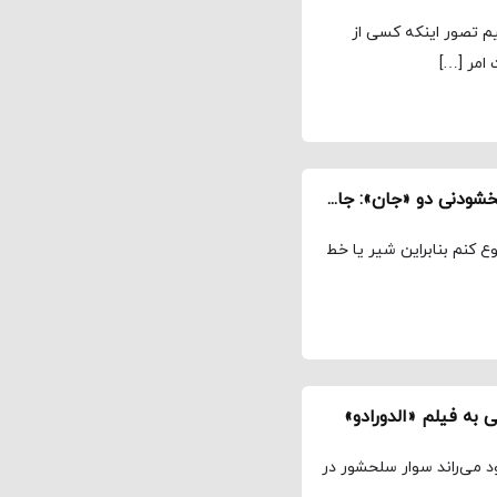
یم تصور اینکه کسی از
 امر […]
نگاهی به فیلم «مرد آرام» / گناهان بخشودنی و نابخشودنی دو «جان»: جان وین و جان فورد
ع کنم بنابراین شیر یا خط
به فیلم «الدورادو»
 می‌راند سوار سلحشور در