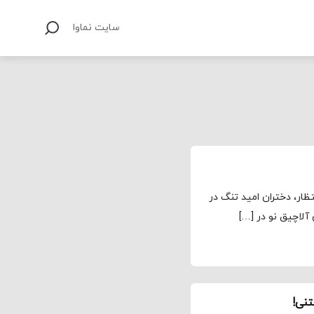
سایت نماوا
ار، دختران امید تنگ در
آلاچیق نو در […]
نی!