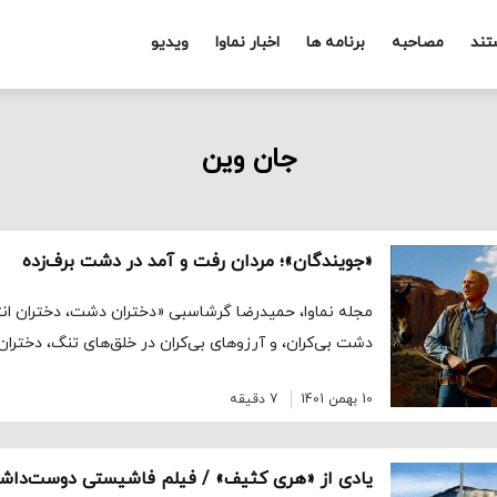
تند
مصاحبه
برنامه ها
اخبار نماوا
ویدیو
جان وین
«جویندگان»؛ مردان رفت و آمد در دشت برف‌زده
مجله نماوا، حمیدرضا گرشاسبی «دختران دشت، دختران انتظ
دشت بی‌کران، و آرزوهای بی‌کران در خلق‌های تنگ، دختران 
10 بهمن 1401
7 دقیقه
یادی از «هری کثیف» / فیلم فاشیستی دوست‌داشت