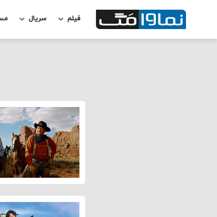
فیلم
سریال
مس