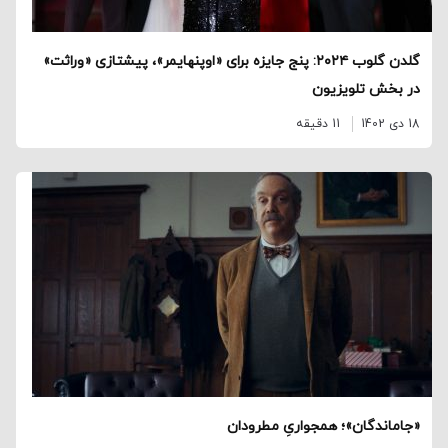
گلدن گلوب ۲۰۲۴: پنج جایزه برای «اوپنهایمر»، پیشتازی «وراثت»
در بخش تلویزیون
18 دی 1402
11 دقیقه
«جاماندگان»؛ همجواریِ مطرودان