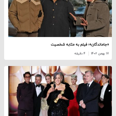
«جاماندگان»؛ فیلم به مثابه شخصیت
17 بهمن 1402
4 دقیقه