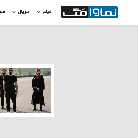
فیلم
سریال
مس