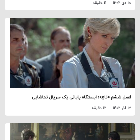
18 دی 1402
11 دقیقه
فصل ششم «تاج»؛ ایستگاه پایانی یک سریال تماشایی
13 آذر 1402
12 دقیقه