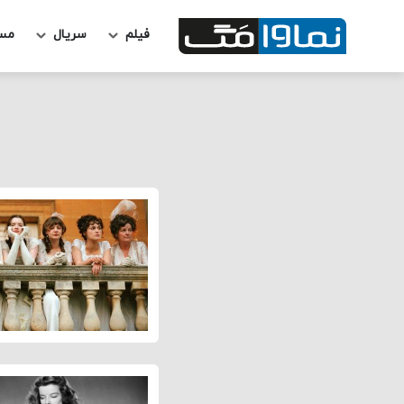
فیلم
سریال
مس