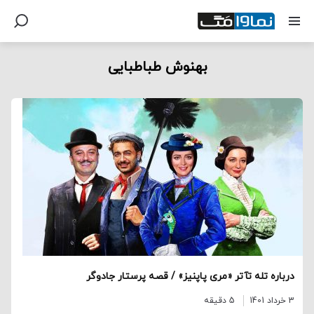
بهنوش طباطبایی
درباره تله تآتر «مری پاپنیز» / قصه پرستار جادوگر
3 خرداد 1401
5 دقیقه