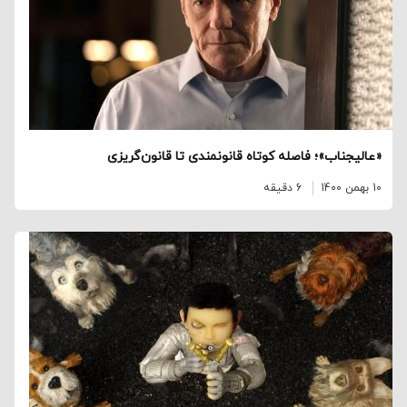
«عالیجناب»؛ فاصله کوتاه قانونمندی تا قانون‌گریزی
10 بهمن 1400
6 دقیقه