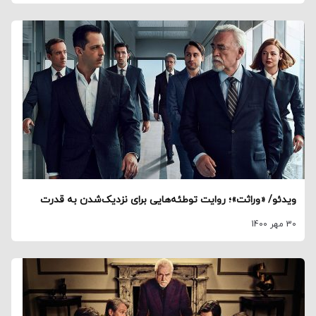
ویدئو/ «وراثت»؛ روایت توطئه‌هایی برای نزدیک‌شدن به قدرت
30 مهر 1400