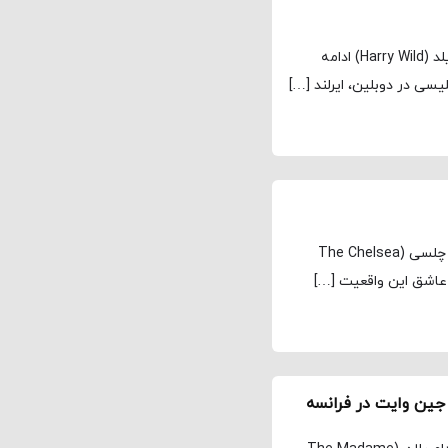
مجله نماوا، ترجمه: علی افتخاری فصل دوم سریال هری وایلد (Harry Wild) ادامه
سی در دوبلین، ایرلند […]
مجله نماوا، ترجمه: علی افتخاری فصل دوم سریال کارآگاه چلسی (The Chelsea
 جین وایت در فرانسه