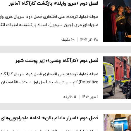
فصل دوم «هری وایلد»؛ بازگشت کارآگاه آماتور
ماجراهای هری (جین سیمور)، استاد بازنشسته ادبیات انگلی
28 آذر 1402
10 دقیقه
فصل دوم «کارآگاه چلسی»؛ زیر پوست شهر
Detective) کم و بیش شبیه فصل اول است: علاقه‌مندان عاشق این واقعیت […]
1 مهر 1402
11 دقیقه
فصل دوم «اسرار مادام بلان»؛ ادامه ماجراجویی‌های