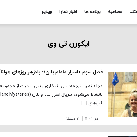
تند
مصاحبه
برنامه ها
اخبار نماوا
ویدیو
ایکورن تی وی
فصل سوم «اسرار مادام بلان»؛ پادزهر روزهای هولنا
مجله نماوا، ترجمه: علی افتخاری وقتی صحبت از مجموعه‌
قتل‌های […]
21 دی 1402
7 دقیقه