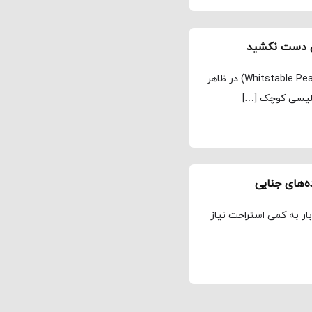
دن دست نکشید
مجله نماوا، ترجمه: علی افتخاری «پرل اهل ویتستیبل» (Whitstable Pearl) در ظاهر
گلیسی کوچک […]
‌های جنایی
ار به کمی استراحت نیاز