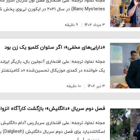
Blanc Mysteries) در سال ۲۰۲۱ در ایکورن تی‌وی پخش شد و […]
3 مرداد 1402
9 دقیقه
«دارایی‌های مخفی»؛ اگر ستوان کلمبو یک زن بود
یک خواننده در کمدی موزیکال تحسین‌شده «د کامیتمنتز /
3 تیر 1402
10 دقیقه
فصل دوم سریال «دالگلیش»؛ بازگشت کارآگاه انزوا
مجله نماوا، ترجمه: علی افتخاری سربازرس آدام دالگلیش (ب
اسکاتلند