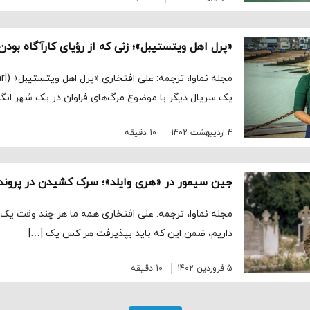
«پرل اهل ویتستیبل»؛ زنی که از رؤیای کارآگاه بو
یک سریال دیگر با موضوع مرگ‌های فراوان در یک شهر ان
4 اردیبهشت 1402
10 دقیقه
جین سیمور در «هری وایلد»؛ سرک کشیدن در پرونده
مجله نماوا، ترجمه: علی افتخاری همه ما هر چند وقت یک‌ب
داریم، ضمن این که باید بپذیرفت هر کس یک […]
5 فروردین 1402
10 دقیقه