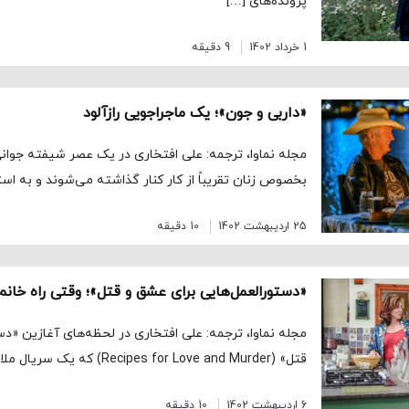
پرونده‌های […]
1 خرداد 1402
9 دقیقه
«داربی و جون»؛ یک ماجراجویی رازآلود
مجله نماوا، ترجمه: علی افتخاری در یک عصر شیفته جوانی
بخصوص زنان تقریباً از کار کنار گذاشته می‌شوند و به اس
25 اردیبهشت 1402
10 دقیقه
مجله نماوا، ترجمه: علی افتخاری در لحظه‌های آغازین «دس
قتل» (Recipes for Love and Murder) که یک سریال ملایم با مضمون […]
6 اردیبهشت 1402
10 دقیقه