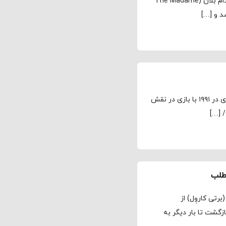
مجله نماوا، ترجمه: علی افتخاری فصل اول سریال اسرار مادام بلان (The Madame
مجله نماوا، ترجمه: علی افتخاری آنجلین بال، بازیگر ایرلندی در ۱۹۹۱ با بازی در نقش
 […]
طلب
رتی کاروِل) از
یارد برای فصل دوم سریال دالگلیش (Dalgliesh) بازگشت تا بار دیگر به