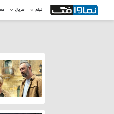
فیلم
سریال
مس