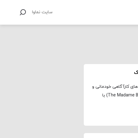
سایت نماوا
ک
های کارآگاهی خودمانی و
بانشاط می‌شود، سریال اسرار مادام بلان (The Madame Blanc Mysteries) با