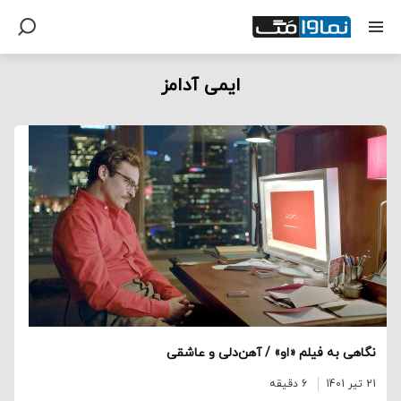
ایمی آدامز
نگاهی به فیلم «او» / آهن‌دلی و عاشقی
21 تیر 1401
6 دقیقه