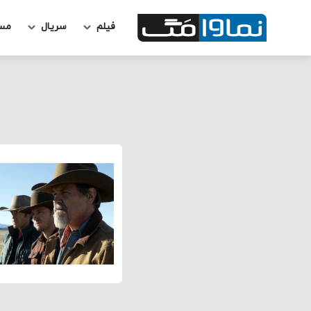
فیلم
سریال
مس