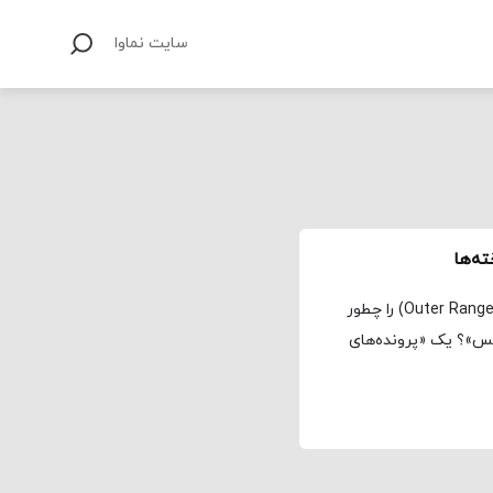
سایت نماوا
ه‌ها
مجله نماوا، ترجمه: علی افتخاری سریال محدوده بیرونی (Outer Range) را چطور
کس»؟ یک «پرونده‌های