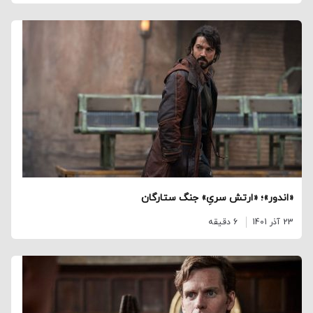
«اندور»؛ «ارتش سریِ» جنگ ستارگان
23 آذر 1401
6 دقیقه