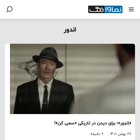
اندور
«اِندِور»؛ برای دیدن در تاریکی «سعی کن»!
26 بهمن 1401
6 دقیقه