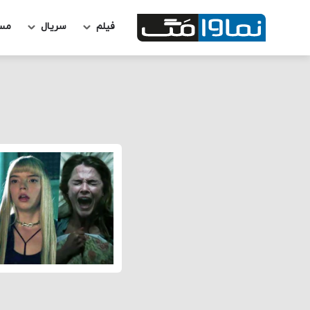
فیلم
سریال
مس