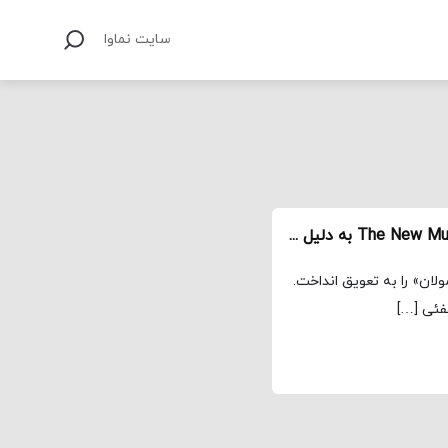
سایت نماوا
به تعویق افتادن اکران جهانی مولان Mulan و The New Mutants به دلیل شیوع کرونا
لان» را به تعویق انداخت.
فئی […]