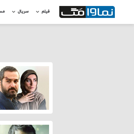
فیلم
سریال
مس