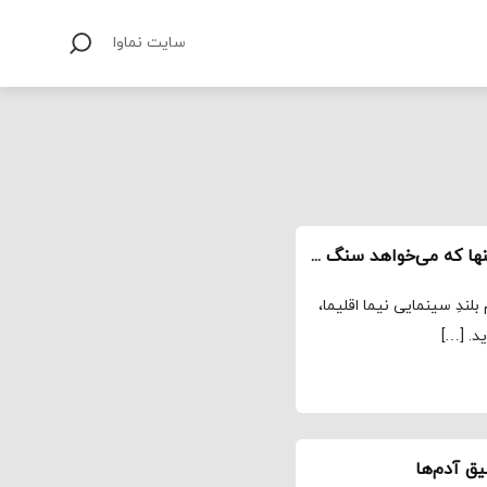
سایت نماوا
سکوت سرشار از ناگفته‌هاست / «امیر»؛ قهرمانی تنها که می‌خواهد سنگ صبور دیگران باشد
لندِ سینمایی نیما اقلیما،
د. […]
یق آدم‌ها