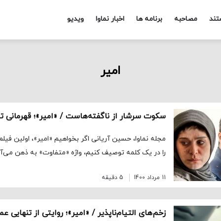
تند
مصاحبه
برنامه ها
اخبار نماوا
ویدیو
امیر
مجله نماوا، حسین آریانی اگر بخواهیم «امیر»، اولین فیلم ب
را در یک کلمه توصیف کنیم، واژه «متفاوت» به ذهن می‌آی
11 مرداد 1400
5 دقیقه
زخم‌های التیام‌ناپذیر / «امیر»؛ روایتی از تنهایی عم