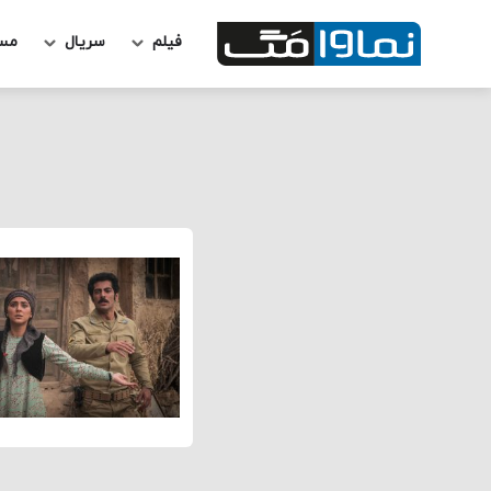
فیلم
سریال
مس