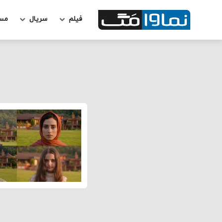
فیلم
سریال
مس