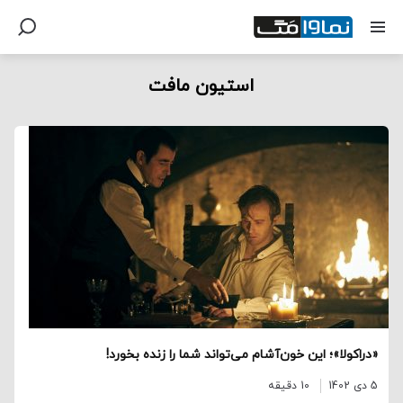
استیون مافت
«دراکولا»؛ این خون‌آشام می‌تواند شما را زنده بخورد!
5 دی 1402
10 دقیقه