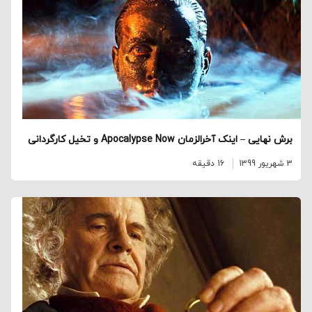
برش نهایی – اینک آخرالزمان Apocalypse Now و تخیل کارگردانی
3 شهریور 1399
16 دقیقه