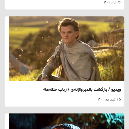
16 آبان 1401
ویدیو / بازگشت بلندپروازانه‌ی «ارباب حلقه‌ها»
25 شهریور 1401