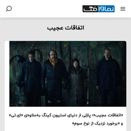
اتفاقات عجیب
«اتفاقات عجیب»؛ پازلی از دنیای استیون کینگ به‌علاوه‌ی «ای.تی»
و «برخورد نزدیک از نوع سوم»