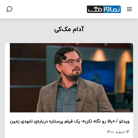
آدام مک‌کی
ویدئو / «بالا رو نگاه نکن»؛ یک فیلم پرستاره درباره‌ی نابودی زمین
14 اسفند 1400