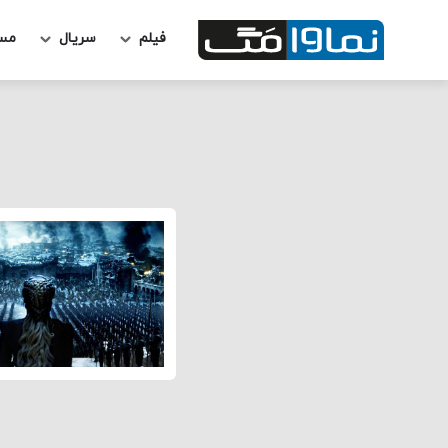
فیلم
سریال
مس