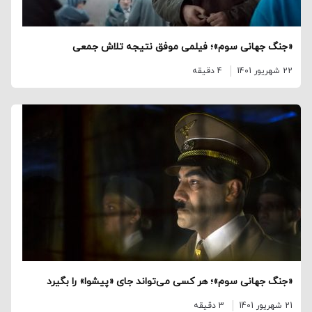
«جنگ جهانی سوم»؛ فیلمی موفق نتیجه تلاش جمعی
22 شهریور 1401
4 دقیقه
«جنگ جهانی سوم»؛ هر کسی می‌تواند جای «پیشوا» را بگیرد
21 شهریور 1401
3 دقیقه