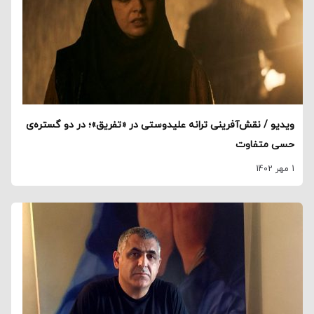
ویدیو / نقش‌آفرینی ترانه علیدوستی در «تفریق»؛ در دو گستره‌ی
حسی متفاوت
1 مهر 1402