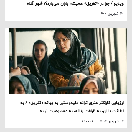
ویدیو / چرا در «تفریق» همیشه باران می‌بارد؟؛ شهر گناه
20 شهریور 1402
ارزیابی کاراکتر هنری ترانه علیدوستی به بهانه «تفریق» / به
لطافت باران، به ظرافت زنانه، به معصومیت ترانه
17 شهریور 1402
4 دقیقه