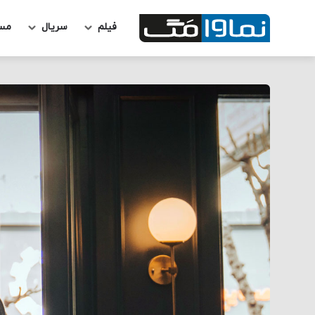
فیلم
سریال
مس