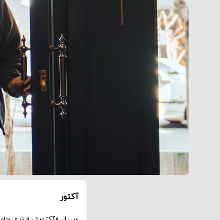
آکتور
سریال «آکتور» به نیما جاو