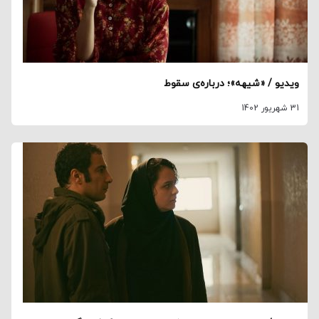
ویدیو / «شیهه»؛ درباره‌ی سقوط
31 شهریور 1402