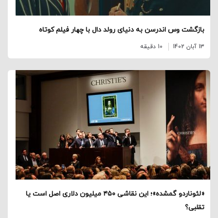
بازگشت وس اندرسن به دنیای رولد دال با چهار فیلم کوتاه
13 آبان 1402
10 دقیقه
«لئوناردو گمشده»؛ این نقاشی ۴۵۰ میلیون دلاری اصل است یا
تقلبی؟