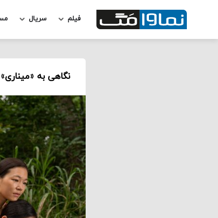
فیلم
سریال
مس
نگاهی به «میناری»