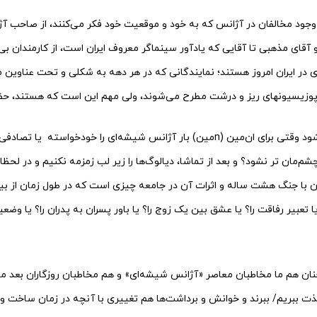
جود مخالفان در آژانس که به خود و موقعیت خود فکر می‌کنند، از صاحب آژ
 آقای مذهبی تا آقایی که یادآور سینماگر معروف ایران است، از کارمندان بی
ری در ایران امروز هستند؛ نمایندگانی که در هر دهه به شکلی و تحت عناوین م
اپوزیسیونهای ریز و درشت مطرح می‌شوند، ولی مهم این است که هستند، حضور
آیا همه اینها باعث نمی‌شود وقتی برای ان‌مین (nمین) بار آژانس شیشه‌ای را خودخوا
شم‌مان تر نشود؟ و بعد از تماشا، دیالوگ‌ها را زیر لب زمزمه نکنیم و در لحظات
دن با جنگ هشت ساله و اثرات آن در جامعه چیزی است که در طول زمان از بی
تعبیر رفاقت را؟ یا عشق بین یک زوج را؟ یا باور پسران به پدران را؟ یا وضعی
ن هم ما مخاطبان معاصر «آژانس شیشه‌ای» و هم مخاطبان روزگاران بعد می‌ت
 لذت ببریم/ ببرند و خوانش و برداشت‌ها هم تغییری با آنچه در زمان ساخت و ا