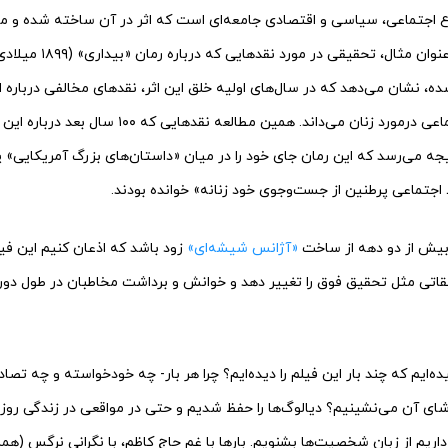
ضاع اجتماعی، سیاسی و اقتصادی جامعه‌ای است که اثر در آن ساخته شده و م
را خوانش کرده است. به عنو
، نشان می‌دهد که در سال‌های اولیه خلق این اثر، نقدهای مخالفی درباره ا
آن را مخالف موازین اجتماعی درمورد زنان می‌داند. همین مط
جه می‌رسد که این رمان جای خود را در میان «داستان‌های بزرگ آمریکایی» پی
اجتماعی پرطنین از جست‌وجوی خود زنانه» خوانده بودند.
بیش از دو دهه از ساخت
«آژانس شیشه‌ای»
زود باشد که اذعان کنیم این فی
قاتی مثل تحقیق فوق را تغییر دهد و خوانش و برداشت مخاطبان در طول دوره
ده‌ایم که چند بار این فیلم را دیده‌ایم؟ چرا هر بار- چه خودخواسته و چه تصاد
شای آن می‌نشینیم؟ دیالوگ‌ها را حفظ شدیم و حتی در مواقعی در زندگی روزمر
اریم از زبان شخصیت‌ها بشنویم. بارها با غم حاج کاظم، با نگرانی نرگس (همس