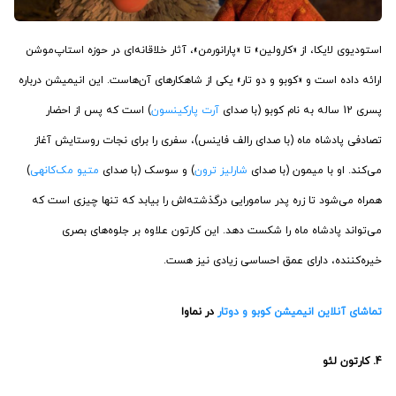
استودیوی لایکا، از «کارولین» تا «پارانورمن»، آثار خلاقانه‌ای در حوزه استاپ‌موشن
ارائه داده است و «کوبو و دو تار» یکی از شاهکارهای آن‌هاست. این انیمیشن درباره
پسری 12 ساله به نام کوبو (با صدای
آرت پارکینسون
) است که پس از احضار
تصادفی پادشاه ماه (با صدای رالف فاینس)، سفری را برای نجات روستایش آغاز
می‌کند. او با میمون (با صدای
شارلیز ترون
) و سوسک (با صدای
متیو مک‌کانهی
)
همراه می‌شود تا زره پدر سامورایی درگذشته‌اش را بیابد که تنها چیزی است که
می‌تواند پادشاه ماه را شکست دهد. این کارتون علاوه بر جلوه‌های بصری
خیره‌کننده، دارای عمق احساسی زیادی نیز هست.
تماشای آنلاین انیمیشن کوبو و دوتار
در نماوا
4. کارتون لئو