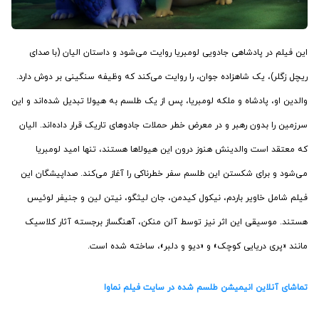
این فیلم در پادشاهی جادویی لومبریا روایت می‌شود و داستان الیان (با صدای
ریچل زگلر)، یک شاهزاده جوان، را روایت می‌کند که وظیفه سنگینی بر دوش دارد.
والدین او، پادشاه و ملکه لومبریا، پس از یک طلسم به هیولا تبدیل شده‌اند و این
سرزمین را بدون رهبر و در معرض خطر حملات جادوهای تاریک قرار داده‌اند. الیان
که معتقد است والدینش هنوز درون این هیولاها هستند، تنها امید لومبریا
می‌شود و برای شکستن این طلسم سفر خطرناکی را آغاز می‌کند. صداپیشگان این
فیلم شامل خاویر باردم، نیکول کیدمن، جان لیثگو، نیتن لین و جنیفر لوئیس
هستند. موسیقی این اثر نیز توسط آلن منکن، آهنگساز برجسته آثار کلاسیک
مانند «پری دریایی کوچک» و «دیو و دلبر»، ساخته شده است.
تماشای آنلاین انیمیشن طلسم شده در سایت فیلم نماوا