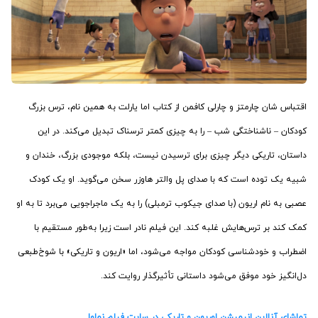
اقتباس شان چارمتز و چارلی کافمن از کتاب اما یارلت به همین نام، ترس بزرگ
کودکان – ناشناختگی شب – را به چیزی کمتر ترسناک تبدیل می‌کند. در این
داستان، تاریکی دیگر چیزی برای ترسیدن نیست، بلکه موجودی بزرگ، خندان و
شبیه یک توده است که با صدای پل والتر هاوزر سخن می‌گوید. او یک کودک
عصبی به نام اریون (با صدای جیکوب ترمبلی) را به یک ماجراجویی می‌برد تا به او
کمک کند بر ترس‌هایش غلبه کند. این فیلم نادر است زیرا به‌طور مستقیم با
اضطراب و خودشناسی کودکان مواجه می‌شود، اما «اریون و تاریکی» با شوخ‌طبعی
دل‌انگیز خود موفق می‌شود داستانی تأثیرگذار روایت کند.
تماشای آنلاین انیمیشن اوریون و تاریکی در سایت فیلم نماوا