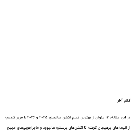
دارد و کدام اثر برای شما بیشترین هیجان و تجربه سینمایی را رقم می‌زند.
این فهرست نشان می‌دهد که ژانر اکشن چقدر متنوع و پرانرژی است؛ از مبارزه با
شیاطین و ماجراجویی‌های فرازمینی گرفته تا نبردهای انسانی و داستان‌های مهیج
پرستاره. مرور این آثار می‌تواند نگاه تازه‌ای به فیلم‌های سال‌های اخیر بدهد و شما
را با آثاری آشنا کند که شاید پیش‌تر کمتر به آن‌ها توجه کرده‌اید.
در نهایت، تجربه تماشای فیلم همیشه شخصی و متفاوت است؛ ممکن است
بعضی فیلم‌ها شما را به خنده و هیجان و بعضی دیگر به تفکر و تعمق وادار کنند.
دیدن این فیلم‌ها و مقایسه تجربه خود با دوستان و دیگر علاقه‌مندان می‌تواند
این فهرست را زنده‌تر و جذاب‌تر کند. شاید شما هم بخواهید فیلم‌های مورد علاقه
خود را به دیگران پیشنهاد دهید و با اشتراک‌گذاری تجربه، به بحث و گفت‌وگو
درباره بهترین فیلم اکشن 2025 و 2026 رنگ و هیجان تازه‌ای ببخشید.