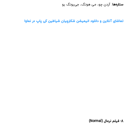
8- فیلم نرمال (Normal)
سال انتشار
: 17 آوریل 2026 (28 فروردین 1405)
IMDb
: 7.5
خلاصه داستان
: داستان حول یک کلانتر موقت در شهری کوچک می‌چرخد که پس
از سرقت از یک بانک محلی، با رازهای تاریک و مخوفی روبه‌رو می‌شود.
کارگردان
: بن ویتلی
ستاره‌ها
: باب ادنکیرک، رینا جالی، برندن فلچر