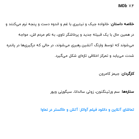
تماشای آنلاین و دانلود فیلم آواتار: آتش و خاکستر در نماوا
10- فیلم ماشین جنگ (War Machine)
تاریخ انتشار
: 6 مارس 2026 (15 اسفند 1404)