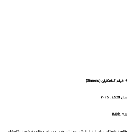
6- فیلم گناهکاران (Sinners)
سال انتشار
: 2025
IMDb
: 7.5
خلاصه داستان
: برای فرار از زندگی پرچالش خود، دو برادر دوقلو به شهر زادگاهشان
بازمی‌گردند تا زندگی تازه‌ای آغاز کنند، اما متوجه می‌شوند که شری حتی بزرگ‌تر در
انتظارشان است تا بازگشتشان را خوش‌آمد بگوید.
کارگردان
: رایان کوگلر