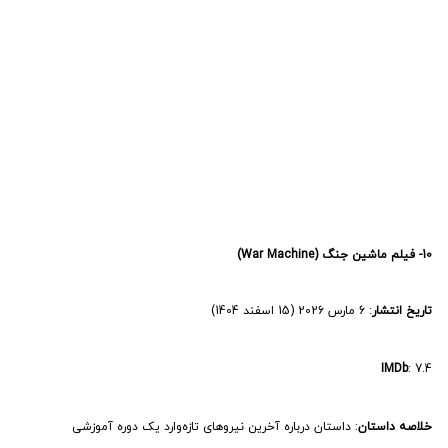
IMDb
: 7.4
خلاصه داستان
: داستان درباره آخرین نیروهای تازه‌وارد یک دوره آموزشی
طاقت‌فرسای عملیات ویژه است که در جریان تمرینات خود با نیرویی مرگبار و
فرازمینی روبه‌رو می‌شوند.
کارگردان
: پاتریک هیوز
ستاره‌ها
: جاشوآ دیاز، ریچارد کوتا، آلن ریچسون
11- انیمیشن غارتگر: قاتل قاتلان (Predator: Killer of Killers)
سال انتشار
: 2025
IMDb
: 7.4