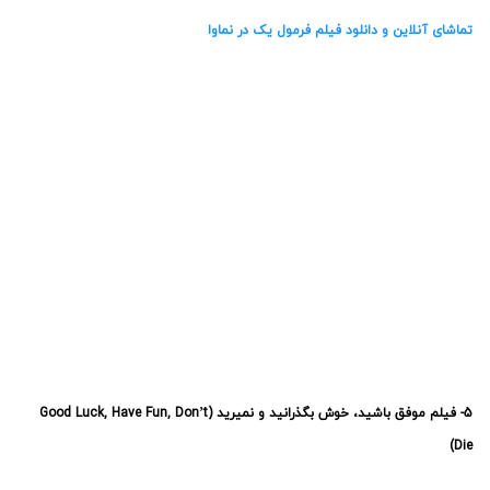
5- فیلم موفق باشید، خوش بگذرانید و نمیرید (Good Luck, Have Fun, Don’t
Die)
تاریخ انتشار
: 20 فوریه 2026 (1 اسفند 1404)
IMDb
: 7.6