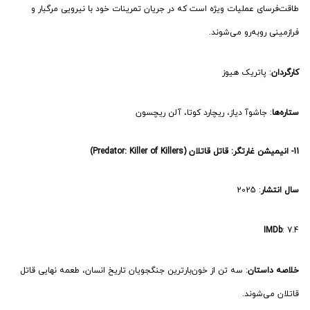
خلاصه داستان
: سه تن از خون‌بارترین جنگجویان تاریخ انسان، طعمه نهایی قاتل
قاتلان می‌شوند.
کارگردان
: دن تراختنبرگ، جاشوآ واسونگ
ستاره‌ها
: مایکل بین، داگ کاکل، ریک گونزالس
تماشای آنلاین و دانلود انیمیشن غارتگر: قاتل قاتلان در نماوا