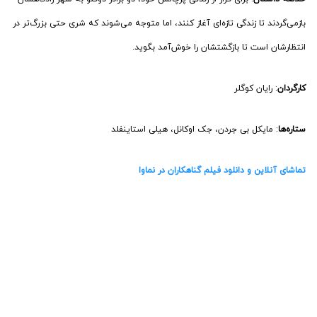
ستاره‌ها
: مایکل بی جردن، جک اوکانل، هیلی استاینفلد
تماشای آنلاین و دانلود فیلم گناهکاران در نماوا
7- انیمیشن شکارچیان شیاطین کی‌پاپ (KPop Demon Hunters)
سال انتشار
: 2025
IMDb
: 7.5