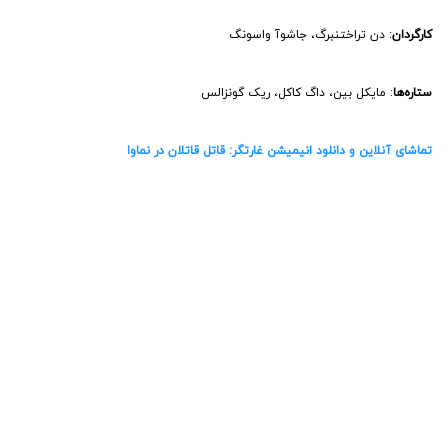
12- فیلم غارتگر: برهوت (Predator: Badlands)
سال انتشار
: 2025
IMDb
: 7.3
خلاصه داستان
: یک شکارچی جوان که از قبیله خود طرد شده است، در مسیر
جستجوی دشمن نهایی، یک هم‌پیمان غیرمنتظره پیدا می‌کند.
کارگردان
: دن تراختنبرگ
ستاره‌ها
: ال فانینگ، دیمیتریوس کولواماتانگی، راوی نارایان