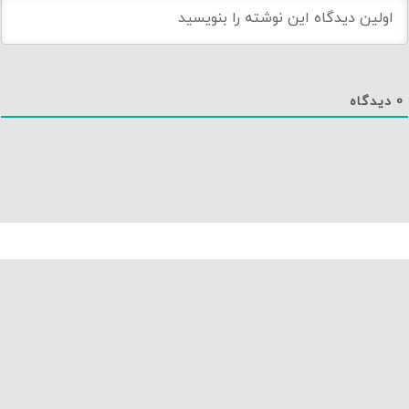
دانلود اپلیکیشن نماوا
تماس با ما
درباره نماوا
سایت نماوا
تمامی حقوق متعلق به نماوا مگ بوده و بازنشر آن تنها با ذکر و لینک به منبع مجاز است.
نسخه 1.2.20