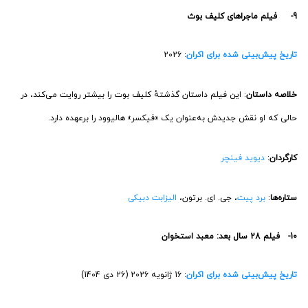
9- فیلم ماجراهای کلیف بوث
تاریخ پیش‌بینی شده برای اکران
: 2026
خلاصه داستان
: این فیلم داستان گذشتهٔ کلیف بوت را بیشتر روایت می‌کند، در
حالی که او نقش جدیدش به‌عنوان یک «فیکسر» هالیوود را برعهده دارد.
کارگردان
:
دیوید فینچر
ستاره‌ها
:
برد پیت
، جی. ای. برتون،
الیزابت دبیکی
10- فیلم 28 سال بعد: معبد استخوان
تاریخ پیش‌بینی شده برای اکران
: 16 ژانویه 2026 (26 دی 1404)