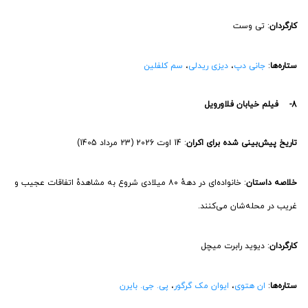
کارگردان
: تی وست
ستاره‌ها
:
جانی دپ
،
دیزی ریدلی
،
سم کلفلین
8- فیلم خیابان فلاورویل
تاریخ پیش‌بینی شده برای اکران
: 14 اوت 2026 (23 مرداد 1405)
خلاصه داستان
: خانواده‌ای در دههٔ ۸۰ میلادی شروع به مشاهدهٔ اتفاقات عجیب و
غریب در محله‌شان می‌کنند.
کارگردان
: دیوید رابرت میچل
ستاره‌ها
:
ان هتوی
،
ایوان مک گرگور
،
پی. جی. بایرن