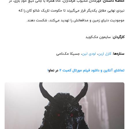
خلاصه داستان
: قهرمانان محبوب طرفداران، حالا همراه با جانی کیج خودِ بازی، در
نبردی نهایی مقابل یکدیگر قرار می‌گیرند تا حکومت تاریک شائو کان را که
موجودیت دنیای زمین و مدافعانش را تهدید می‌کند، شکست دهند.
کارگردان
: سایمون مک‌کوید
ستاره‌ها
:
کارل اربن
،
لودی لین
، جسیکا مک‌نامی
تماشای آنلاین و دانلود فیلم مورتال کمبت 2
در نماو
ا