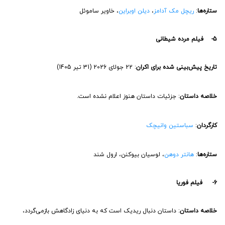
ستاره‌ها
:
ریچل مک آدامز
،
دیلن اوبراین
، خاویر ساموئل
5- فیلم مرده شیطانی
تاریخ پیش‌بینی شده برای اکران
: 22 جولای 2026 (31 تیر 1405)
خلاصه داستان
: جزئیات داستان هنوز اعلام نشده است.
کارگردان
:
سباستین وانیچک
ستاره‌ها
:
هانتر دوهن
، لوسیان بیوکنن، ارول شند
6- فیلم فوریا
خلاصه داستان
: داستان دنبال ریدیک است که به دنیای زادگاهش بازمی‌گردد،