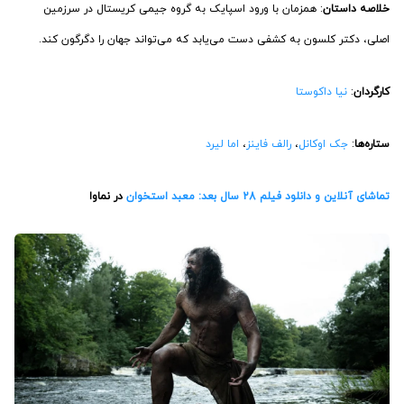
خلاصه داستان
: همزمان با ورود اسپایک به گروه جیمی کریستال در سرزمین
اصلی، دکتر کلسون به کشفی دست می‌یابد که می‌تواند جهان را دگرگون کند.
کارگردان
:
نیا داکوستا
ستاره‌ها
:
جک اوکانل
،
رالف فاینز
،
اما لیرد
تماشای آنلاین و دانلود فیلم 28 سال بعد: معبد استخوان
در نماوا