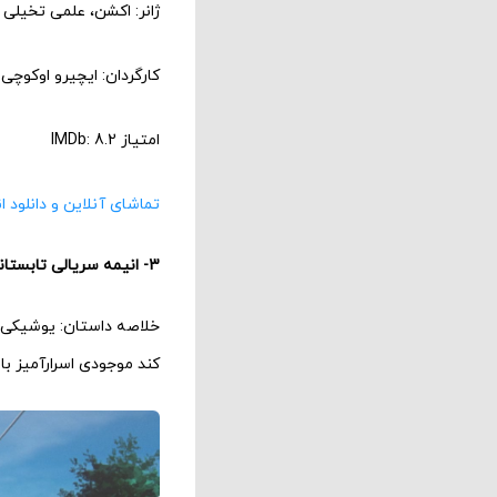
ژانر: اکشن، علمی تخیلی
کارگردان: ایچیرو اوکوچی
امتیاز IMDb: 8.2
تماشای آنلاین و دانلود ا
3- انیمه سریالی تابستانی که هیکارو مرد (The Summer Hikaru Died)
خلاصه داستان: یوشیکی 
کند موجودی اسرارآمیز با