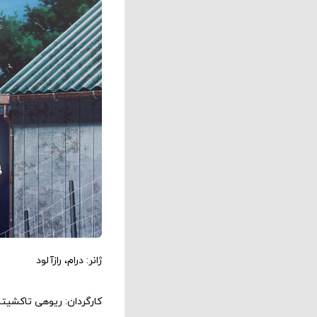
ژانر: درام، رازآلود
کارگردان: ریوهی تاکشیتا