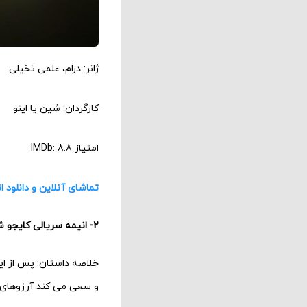
ژانر: درام، علمی تخیلی
کارگردان: شین یا اینو
امتیاز IMDb: 8.8
تماشای آنلاین و دانلود 
2- انیمه سریالی کایجو شماره 8 [قسمت­های جدید] (Kaiju No. 8)
خلاصه داستان: پس از ای
و سعی می کند آرزوهای خ