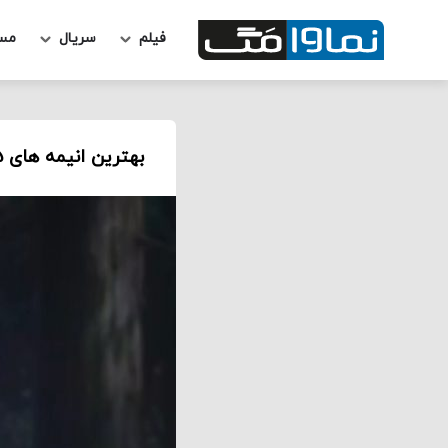
فیلم
سریال
مس
بهترین انیمه‌ های 2025 بر اساس امتیاز IMDB [آپدیت آبان 1404] + خلاصه داستان