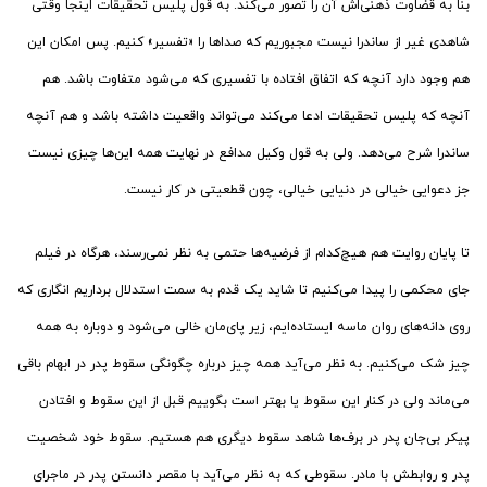
بنا به قضاوت ذهنی‌اش آن را تصور می‌کند. به قول پلیس تحقیقات اینجا وقتی
شاهدی غیر از ساندرا نیست مجبوریم که صداها را «تفسیر» کنیم. پس امکان این
هم وجود دارد آنچه که اتفاق افتاده با تفسیری که می‌شود متفاوت باشد. هم
آنچه که پلیس تحقیقات ادعا می‌کند می‌تواند واقعیت داشته باشد و هم آنچه
ساندرا شرح می‌دهد. ولی به قول وکیل مدافع در نهایت همه این‌ها چیزی نیست
جز دعوایی خیالی در دنیایی خیالی، چون قطعیتی در کار نیست.
تا پایان روایت هم هیچ‌کدام از فرضیه‌ها حتمی به نظر نمی‌رسند، هرگاه در فیلم
جای محکمی را پیدا می‌کنیم تا شاید یک قدم به سمت استدلال برداریم انگاری که
روی دانه‌های روان ماسه ایستاده‌ایم، زیر پای‌مان خالی می‌شود و دوباره به همه
چیز شک می‌کنیم. به نظر می‌آید همه چیز درباره چگونگی سقوط پدر در ابهام باقی
می‌ماند ولی در کنار این سقوط یا بهتر است بگوییم قبل از این سقوط و افتادن
پیکر بی‌جان پدر در برف‌ها شاهد سقوط دیگری هم هستیم. سقوط خود شخصیت
پدر و روابطش با مادر. سقوطی که به نظر می‌آید با مقصر دانستن پدر در ماجرای