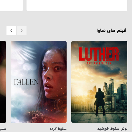
فیلم های نماوا
لوتر: سقوط خورشید
سقوط کرده
مسیر