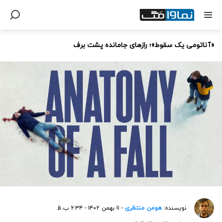
«آناتومی یک سقوط»؛ رازهای جامانده پشت برف
نویسنده:
هومن منتظری
- ۱۱ بهمن ۱۴۰۲ - ۶:۳۴ ب.ظ