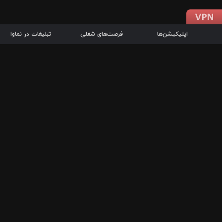
اپلیکیشن‌ها
فرصت‌های شغلی
تبلیغات در نماوا
دانلود اپلیکیشن
درباره نماوا
سرزمین شاتل در سایت نماوا امکان پخش آنلاین فیلم‌ها و سریال‌های 
سریال‌ها، جستجوی سریع مجموعه انتخابی، دانلود درون‌برنامه‌ای، ح
پرطرفدارترین فیلم‌ها و سریال‌ها از جمله قابلیت‌های نماوا، به‌روزتری
در سریع‌ترین زمان ممکن و تنها با چند کلیک، سریال‌ها و فیلم‌های مو