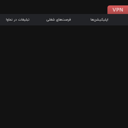
اپلیکیشن‌ها
فرصت‌های شغلی
تبلیغات در نماوا
دانلود اپلیکیشن
درباره نماوا
سرزمین شاتل در سایت نماوا امکان پخش آنلاین فیلم‌ها و سریال‌های 
سریال‌ها، جستجوی سریع مجموعه انتخابی، دانلود درون‌برنامه‌ای، ح
پرطرفدارترین فیلم‌ها و سریال‌ها از جمله قابلیت‌های نماوا، به‌روزتری
در سریع‌ترین زمان ممکن و تنها با چند کلیک، سریال‌ها و فیلم‌های مو