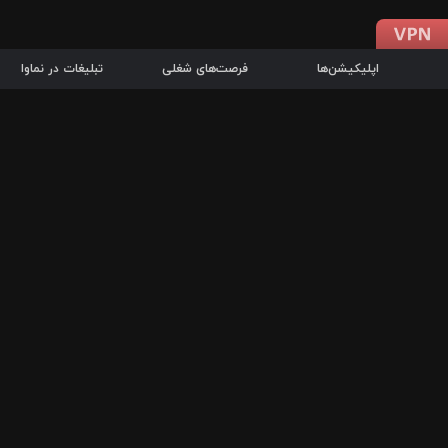
اپلیکیشن‌ها
فرصت‌های شغلی
تبلیغات در نماوا
دانلود اپلیکیشن
درباره نماوا
سرزمین شاتل در سایت نماوا امکان پخش آنلاین فیلم‌ها و سریال‌های 
سریال‌ها، جستجوی سریع مجموعه انتخابی، دانلود درون‌برنامه‌ای، ح
پرطرفدارترین فیلم‌ها و سریال‌ها از جمله قابلیت‌های نماوا، به‌روزتری
در سریع‌ترین زمان ممکن و تنها با چند کلیک، سریال‌ها و فیلم‌های مو