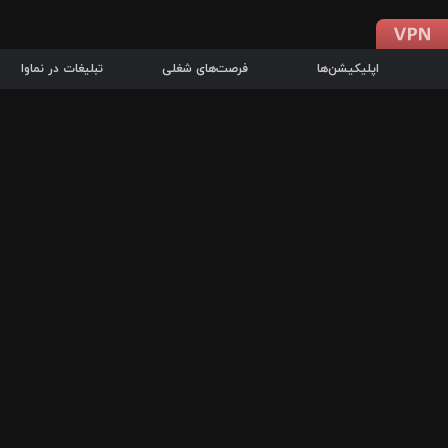
اپلیکیشن‌ها
فرصت‌های شغلی
تبلیغات در نماوا
دانلود اپلیکیشن
درباره نماوا
سرزمین شاتل در سایت نماوا امکان پخش آنلاین فیلم‌ها و سریال‌های 
سریال‌ها، جستجوی سریع مجموعه انتخابی، دانلود درون‌برنامه‌ای، ح
پرطرفدارترین فیلم‌ها و سریال‌ها از جمله قابلیت‌های نماوا، به‌روزتری
در سریع‌ترین زمان ممکن و تنها با چند کلیک، سریال‌ها و فیلم‌های مو