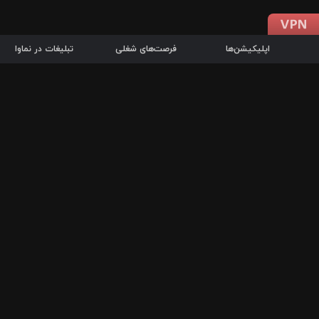
اپلیکیشن‌ها
فرصت‌های شغلی
تبلیغات در نماوا
دانلود اپلیکیشن
درباره نماوا
سرزمین شاتل در سایت نماوا امکان پخش آنلاین فیلم‌ها و سریال‌های 
سریال‌ها، جستجوی سریع مجموعه انتخابی، دانلود درون‌برنامه‌ای، ح
پرطرفدارترین فیلم‌ها و سریال‌ها از جمله قابلیت‌های نماوا، به‌روزتری
در سریع‌ترین زمان ممکن و تنها با چند کلیک، سریال‌ها و فیلم‌های مو