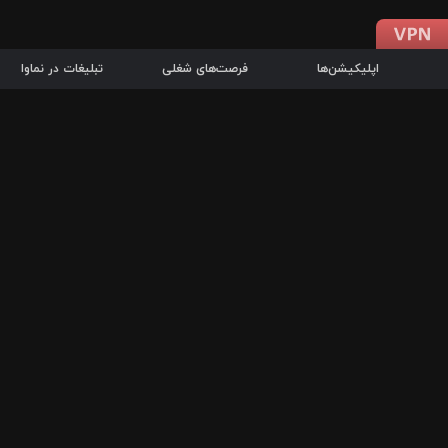
اپلیکیشن‌ها
فرصت‌های شغلی
تبلیغات در نماوا
دانلود اپلیکیشن
درباره نماوا
سرزمین شاتل در سایت نماوا امکان پخش آنلاین فیلم‌ها و سریال‌های 
سریال‌ها، جستجوی سریع مجموعه انتخابی، دانلود درون‌برنامه‌ای، ح
پرطرفدارترین فیلم‌ها و سریال‌ها از جمله قابلیت‌های نماوا، به‌روزتری
در سریع‌ترین زمان ممکن و تنها با چند کلیک، سریال‌ها و فیلم‌های مو