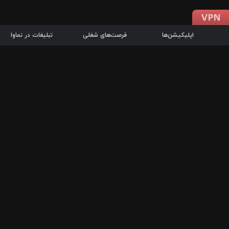
اپلیکیشن‌ها
فرصت‌های شغلی
تبلیغات در نماوا
دانلود اپلیکیشن
درباره نماوا
سرزمین شاتل در سایت نماوا امکان پخش آنلاین فیلم‌ها و سریال‌های 
سریال‌ها، جستجوی سریع مجموعه انتخابی، دانلود درون‌برنامه‌ای، ح
پرطرفدارترین فیلم‌ها و سریال‌ها از جمله قابلیت‌های نماوا، به‌روزتری
در سریع‌ترین زمان ممکن و تنها با چند کلیک، سریال‌ها و فیلم‌های مو