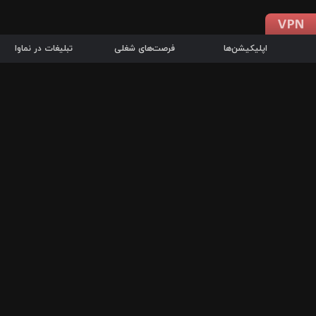
اپلیکیشن‌ها
فرصت‌های شغلی
تبلیغات در نماوا
دانلود اپلیکیشن
درباره نماوا
سرزمین شاتل در سایت نماوا امکان پخش آنلاین فیلم‌ها و سریال‌های 
سریال‌ها، جستجوی سریع مجموعه انتخابی، دانلود درون‌برنامه‌ای، ح
پرطرفدارترین فیلم‌ها و سریال‌ها از جمله قابلیت‌های نماوا، به‌روزتری
در سریع‌ترین زمان ممکن و تنها با چند کلیک، سریال‌ها و فیلم‌های مو