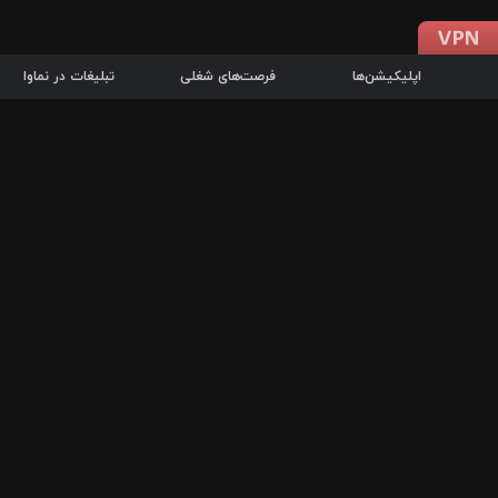
اپلیکیشن‌ها
فرصت‌های شغلی
تبلیغات در نماوا
دانلود اپلیکیشن
درباره نماوا
سرزمین شاتل در سایت نماوا امکان پخش آنلاین فیلم‌ها و سریال‌های 
سریال‌ها، جستجوی سریع مجموعه انتخابی، دانلود درون‌برنامه‌ای، ح
پرطرفدارترین فیلم‌ها و سریال‌ها از جمله قابلیت‌های نماوا، به‌روزتری
در سریع‌ترین زمان ممکن و تنها با چند کلیک، سریال‌ها و فیلم‌های مو