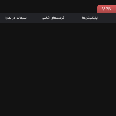
اپلیکیشن‌ها
فرصت‌های شغلی
تبلیغات در نماوا
دانلود اپلیکیشن
درباره نماوا
سرزمین شاتل در سایت نماوا امکان پخش آنلاین فیلم‌ها و سریال‌های 
سریال‌ها، جستجوی سریع مجموعه انتخابی، دانلود درون‌برنامه‌ای، ح
پرطرفدارترین فیلم‌ها و سریال‌ها از جمله قابلیت‌های نماوا، به‌روزتری
در سریع‌ترین زمان ممکن و تنها با چند کلیک، سریال‌ها و فیلم‌های مو