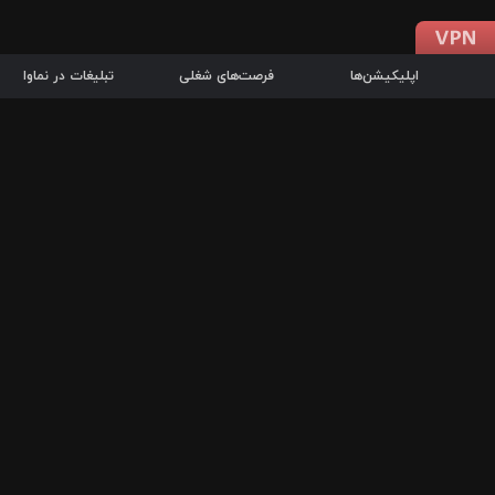
اپلیکیشن‌ها
فرصت‌های شغلی
تبلیغات در نماوا
دانلود اپلیکیشن
درباره نماوا
سرزمین شاتل در سایت نماوا امکان پخش آنلاین فیلم‌ها و سریال‌های 
سریال‌ها، جستجوی سریع مجموعه انتخابی، دانلود درون‌برنامه‌ای، ح
پرطرفدارترین فیلم‌ها و سریال‌ها از جمله قابلیت‌های نماوا، به‌روزتری
در سریع‌ترین زمان ممکن و تنها با چند کلیک، سریال‌ها و فیلم‌های مو