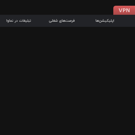
اپلیکیشن‌ها
فرصت‌های شغلی
تبلیغات در نماوا
دانلود اپلیکیشن
درباره نماوا
سرزمین شاتل در سایت نماوا امکان پخش آنلاین فیلم‌ها و سریال‌های 
سریال‌ها، جستجوی سریع مجموعه انتخابی، دانلود درون‌برنامه‌ای، ح
پرطرفدارترین فیلم‌ها و سریال‌ها از جمله قابلیت‌های نماوا، به‌روزتری
در سریع‌ترین زمان ممکن و تنها با چند کلیک، سریال‌ها و فیلم‌های مو