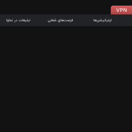
اپلیکیشن‌ها
فرصت‌های شغلی
تبلیغات در نماوا
دانلود اپلیکیشن
درباره نماوا
سرزمین شاتل در سایت نماوا امکان پخش آنلاین فیلم‌ها و سریال‌های 
سریال‌ها، جستجوی سریع مجموعه انتخابی، دانلود درون‌برنامه‌ای، ح
پرطرفدارترین فیلم‌ها و سریال‌ها از جمله قابلیت‌های نماوا، به‌روزتری
در سریع‌ترین زمان ممکن و تنها با چند کلیک، سریال‌ها و فیلم‌های مو