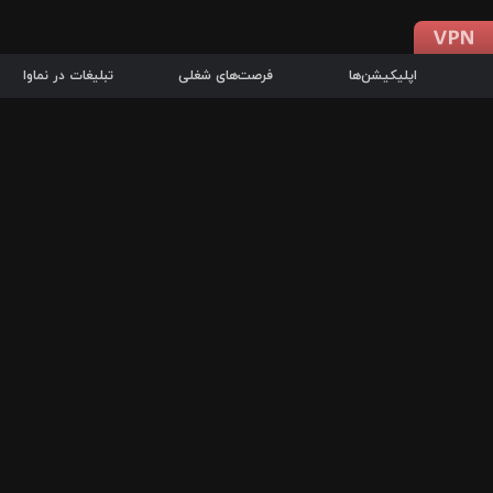
اپلیکیشن‌ها
فرصت‌های شغلی
تبلیغات در نماوا
دانلود اپلیکیشن
درباره نماوا
سرزمین شاتل در سایت نماوا امکان پخش آنلاین فیلم‌ها و سریال‌های 
سریال‌ها، جستجوی سریع مجموعه انتخابی، دانلود درون‌برنامه‌ای، ح
پرطرفدارترین فیلم‌ها و سریال‌ها از جمله قابلیت‌های نماوا، به‌روزتری
در سریع‌ترین زمان ممکن و تنها با چند کلیک، سریال‌ها و فیلم‌های مو