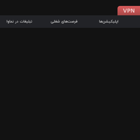
اپلیکیشن‌ها
فرصت‌های شغلی
تبلیغات در نماوا
دانلود اپلیکیشن
درباره نماوا
سرزمین شاتل در سایت نماوا امکان پخش آنلاین فیلم‌ها و سریال‌های 
سریال‌ها، جستجوی سریع مجموعه انتخابی، دانلود درون‌برنامه‌ای، ح
پرطرفدارترین فیلم‌ها و سریال‌ها از جمله قابلیت‌های نماوا، به‌روزتری
در سریع‌ترین زمان ممکن و تنها با چند کلیک، سریال‌ها و فیلم‌های مو