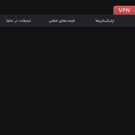
اپلیکیشن‌ها
فرصت‌های شغلی
تبلیغات در نماوا
دانلود اپلیکیشن
درباره نماوا
سرزمین شاتل در سایت نماوا امکان پخش آنلاین فیلم‌ها و سریال‌های 
سریال‌ها، جستجوی سریع مجموعه انتخابی، دانلود درون‌برنامه‌ای، ح
پرطرفدارترین فیلم‌ها و سریال‌ها از جمله قابلیت‌های نماوا، به‌روزتری
در سریع‌ترین زمان ممکن و تنها با چند کلیک، سریال‌ها و فیلم‌های مو